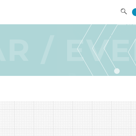
Abou
R / EV
Rese
Join
Gra
New
Job 