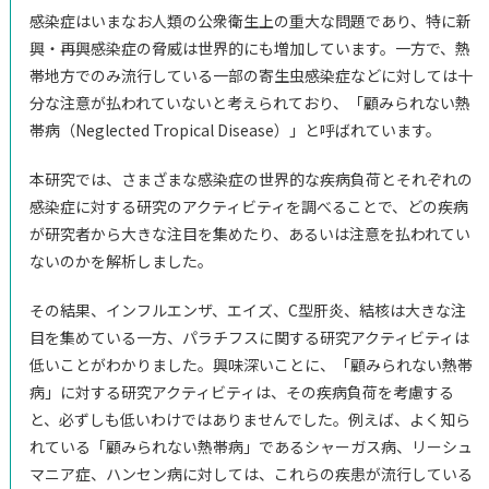
感染症はいまなお人類の公衆衛生上の重大な問題であり、特に新
興・再興感染症の脅威は世界的にも増加しています。一方で、熱
帯地方でのみ流行している一部の寄生虫感染症などに対しては十
分な注意が払われていないと考えられており、「顧みられない熱
帯病（Neglected Tropical Disease）」と呼ばれています。
本研究では、さまざまな感染症の世界的な疾病負荷とそれぞれの
感染症に対する研究のアクティビティを調べることで、どの疾病
が研究者から大きな注目を集めたり、あるいは注意を払われてい
ないのかを解析しました。
その結果、インフルエンザ、エイズ、C型肝炎、結核は大きな注
目を集めている一方、パラチフスに関する研究アクティビティは
低いことがわかりました。興味深いことに、「顧みられない熱帯
病」に対する研究アクティビティは、その疾病負荷を考慮する
と、必ずしも低いわけではありませんでした。例えば、よく知ら
れている「顧みられない熱帯病」であるシャーガス病、リーシュ
マニア症、ハンセン病に対しては、これらの疾患が流行している