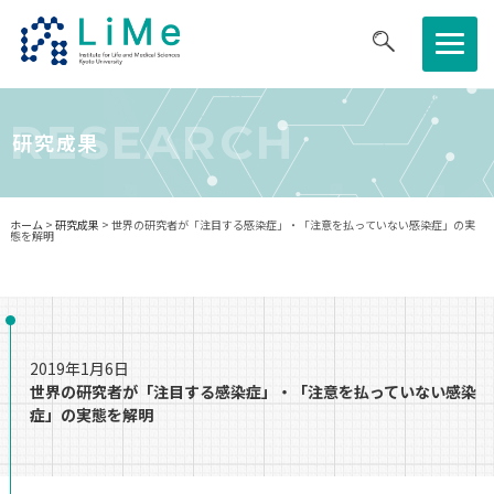
医生研について
RESEARCH
研究成果
研究について
ホーム
>
研究成果
> 世界の研究者が「注目する感染症」・「注意を払っていない感染症」の実
態を解明
共同利⽤・共同研究拠点
教育・キャリア
2019年1月6日
ニュース・イベント
世界の研究者が「注目する感染症」・「注意を払っていない感染
症」の実態を解明
採用情報