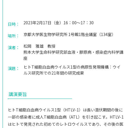
ご支援のお願い
アクセス
2023年2月17日（金）16：00～17：30
日時：
京都大学医生物学研究所 1号館1階会議室（134室）
場所：
松岡 雅雄 教授
演者：
熊本大学生命科学研究部血液・膠原病・感染症内科学講
座
ヒトT細胞白血病ウイルス1型の病原性発現機構：ウイ
演題：
ルス研究所での21年間の研究成果
講演要旨
ヒトT細胞白血病ウイルス1型（HTLV-1）は長い潜伏期間の後に
一部の感染者に成人T細胞白血病（ATL）を引き起こす。HTLV-1
はヒトで発見された初めてのレトロウイルスであり、その後の医