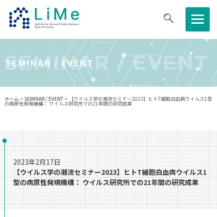
医生研について
SEMINAR / EVENT
SEMINAR / EVENT
研究について
ホーム
>
SEMINAR / EVENT
> 【ウイルス学の潮流セミナー2023】ヒトT細胞白血病ウイルス1型
の病原性発現機構： ウイルス研究所での21年間の研究成果
共同利⽤・共同研究拠点
教育・キャリア
2023年2月17日
ニュース・イベント
【ウイルス学の潮流セミナー2023】ヒトT細胞白血病ウイルス1
型の病原性発現機構： ウイルス研究所での21年間の研究成果
採用情報