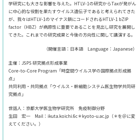
学研究にも大きな影響を与えた。HTLV-1の研究からTaxが発がん
に中心的な役割を果たすウイルス遺伝子であると考えられてきた
が、我々はHTLV-1のマイナス鎖にコードされるHTLV-1 bZIP
factor（HBZ）が病原性に重要であることを見出し研究を展開し
てきた。これまでの研究成果と今後の方向性に関して講演する。
（開催言語：日本語 Language：Japanese）
主催：JSPS 研究拠点形成事業
Core-to-Core Program「時空間ウイルス学の国際拠点形成拠
点」
共同利用・共同拠点「ウイルス・幹細胞システム医生物学共同研
究拠点」
世話人：京都大学医生物学研究所 免疫制御分野
生田 宏一 Mail：ikuta.koichi.6c＊kyoto-u.ac.jp（＊を＠に変
えてください。）