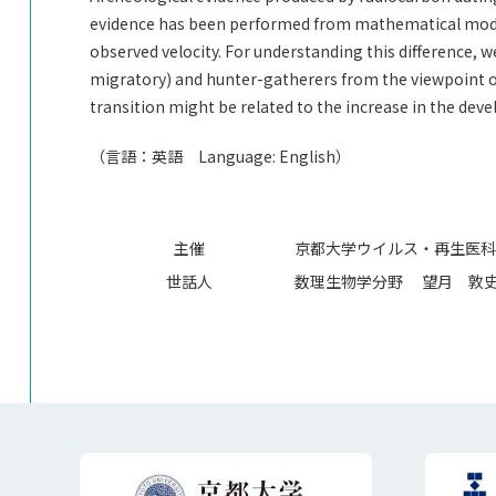
evidence has been performed from mathematical modeli
observed velocity. For understanding this difference,
migratory) and hunter-gatherers from the viewpoint of
transition might be related to the increase in the de
（言語：英語 Language: English）
主催
京都大学ウイルス・再生医科
世話人
数理生物学分野 望月 敦史（TE