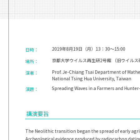
2019年8月19日（月）13：30～15:00
日時：
京都大学ウイルス再生研2号館 （旧ウイル
場所：
Prof. Je-Chiang Tsai Department of Math
演者：
National Tsing Hua University, Taiwan
Spreading Waves in a Farmers and Hunter-
演題：
講演要旨
The Neolithic transition began the spread of early ag
Archeological evidence produced by radiocarbon dating 