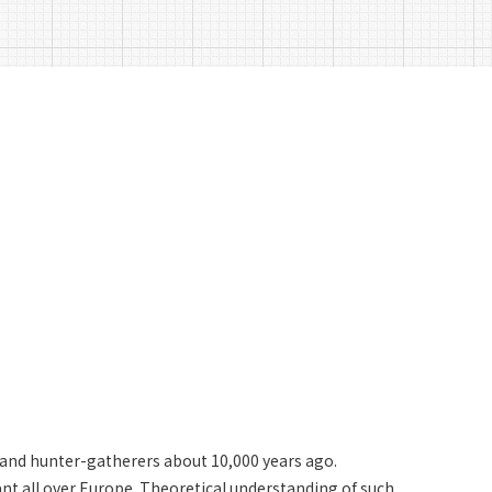
ご支援のお願い
アクセス
 and hunter-gatherers about 10,000 years ago.
nt all over Europe. Theoretical understanding of such