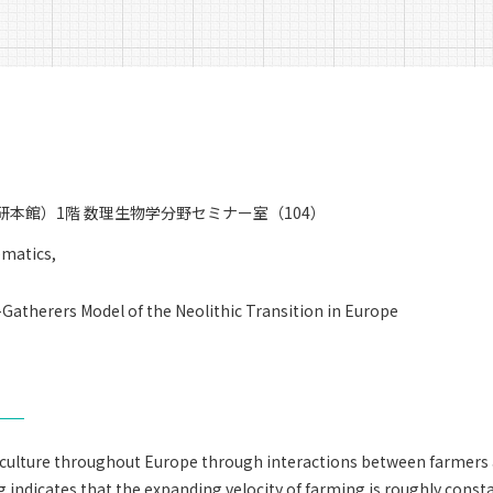
ス研本館）1階 数理生物学分野セミナー室（104）
ematics,
Gatherers Model of the Neolithic Transition in Europe
riculture throughout Europe through interactions between farmers
indicates that the expanding velocity of farming is roughly consta