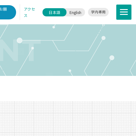
お願
アクセ
English
学内専用
ス
研について
ENT
について
利⽤・共同研究拠点
・キャリア
ース・イベント
情報