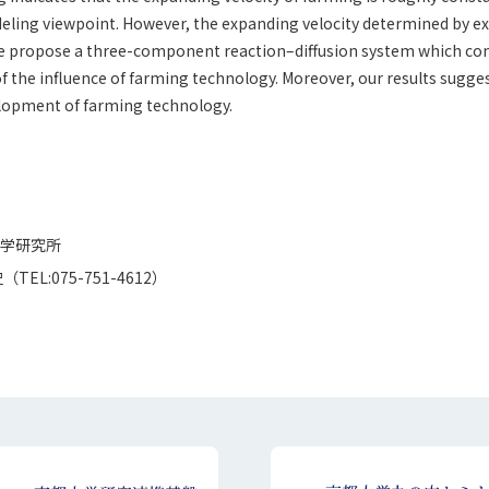
ng viewpoint. However, the expanding velocity determined by exi
 we propose a three-component reaction–diffusion system which cons
 the influence of farming technology. Moreover, our results sugges
velopment of farming technology.
学研究所
L:075-751-4612）