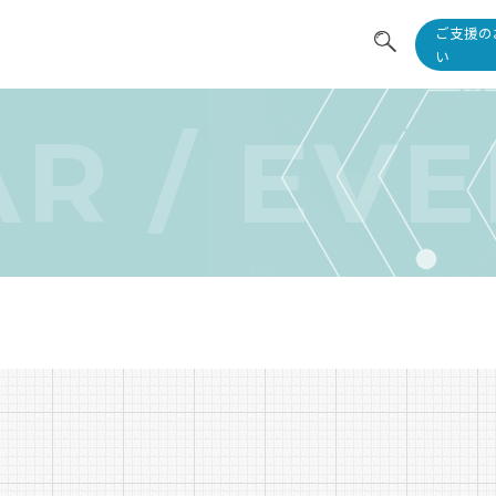
ご支援の
い
医生
R / EV
研究
共同
教育
ニュ
採用