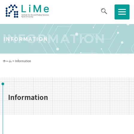
医生研について
INFORMATION
INFORMATION
研究について
ホーム
> Information
共同利⽤・共同研究拠点
教育・キャリア
Information
ニュース・イベント
採用情報