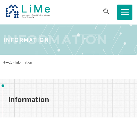
医生研について
INFORMATION
INFORMATION
研究について
ホーム
> Information
共同利⽤・共同研究拠点
教育・キャリア
Information
ニュース・イベント
採用情報