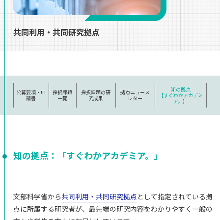
ご支援のお願い
アクセス
共同利⽤・共同研究拠点
知の拠点
公募要項・申
採択課題
採択課題の研
拠点ニュース
【すぐわかアカデミ
請書
⼀覧
究成果
レター
ア。】
知の拠点：「すぐわかアカデミア。」
⽂部科学省から
共同利⽤・共同研究拠点
として指定されている拠
点に所属する研究者が、最先端の研究内容をわかりやすく⼀般の