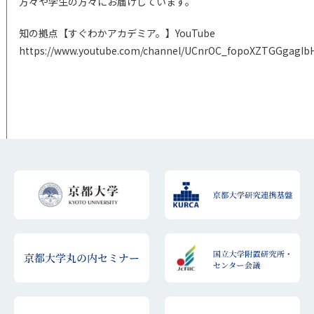
⽅々や学⽣の⽅々にお届けしています。
知の拠点【すぐわかアカデミア。】YouTube
https://www.youtube.com/channel/UCnrOC_fopoXZTGGgagIbH