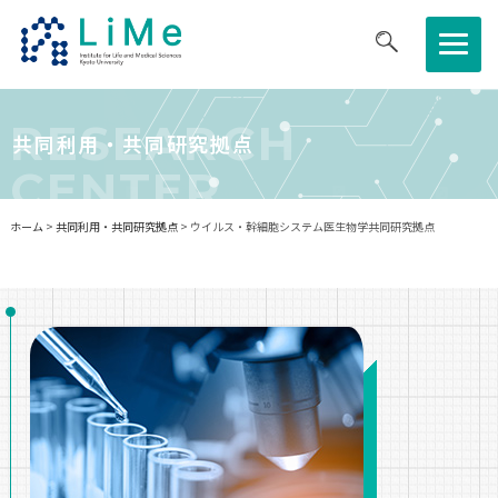
医生研について
RESEARCH
共同利⽤・共同研究拠点
CENTER
研究について
ホーム
>
共同利⽤・共同研究拠点
> ウイルス・幹細胞システム医生物学共同研究拠点
共同利⽤・共同研究拠点
教育・キャリア
ニュース・イベント
採用情報