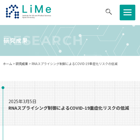
医生研について
RESEARCH
研究成果
研究について
ホーム
>
研究成果
> RNAスプライシング制御によるCOVID-19重症化リスクの低減
共同利⽤・共同研究拠点
教育・キャリア
2025年3月5日
RNAスプライシング制御によるCOVID-19重症化リスクの低減
ニュース・イベント
採用情報