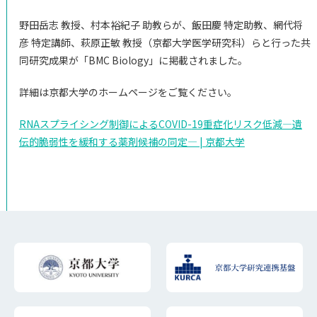
野田岳志 教授、村本裕紀子 助教らが、飯田慶 特定助教、網代将
ご支援のお願い
アクセス
彦 特定講師、萩原正敏 教授（京都大学医学研究科）らと行った共
同研究成果が「BMC Biology」に掲載されました。
詳細は京都大学のホームページをご覧ください。
RNAスプライシング制御によるCOVID-
19重症化リスク低減―遺
伝的脆弱性を緩和する薬剤候補の同定― | 京都大学