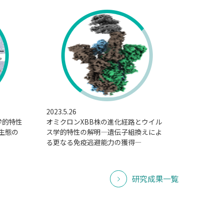
2023.5.26
学的特性
オミクロンXBB株の進化経路とウイル
生態の
ス学的特性の解明―遺伝子組換えによ
る更なる免疫逃避能力の獲得―
研究成果一覧