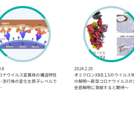
0.8
2024.2.20
ロナウイルス変異株の構造特性
オミクロンXBB.1.5のウイルス
―流行株の変化を原子レベルで
の解明～新型コロナウイルスの
―
全容解明に貢献すると期待～