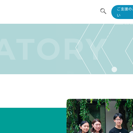
ご支援の
い
医生
ATORY
研究
共同
教育
ニュ
採用