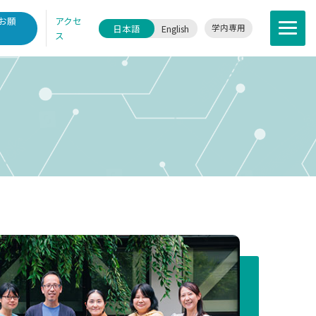
お願
アクセ
English
学内専用
ス
研について
について
利⽤・共同研究拠点
・キャリア
ース・イベント
情報